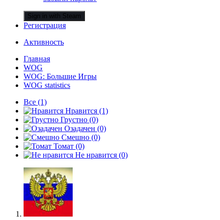
Sign in with Steam
Регистрация
Активность
Главная
WOG
WOG: Большие Игры
WOG statistics
Все
(1)
Нравится
(1)
Грустно
(0)
Озадачен
(0)
Смешно
(0)
Томат
(0)
Не нравится
(0)