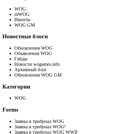
WOG
mWOG
Ивенты
WOG GM
Новостные блоги
Обновления WOG
Объявления WOG
Гайды
Новости wogames.info
Архивный блог
Обновления WOG GM
Категории
WOG
Forms
Заявка в трибунал WOG
Заявка в трибунал WOG³
Заявка в трибунал WOG WWII