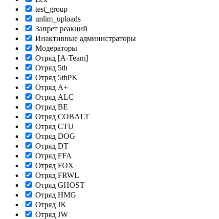
test_group
unlim_uploads
Запрет реакций
Инактивные администраторы
Модераторы
Отряд [A-Team]
Отряд 5th
Отряд 5thPK
Отряд A+
Отряд ALC
Отряд BE
Отряд COBALT
Отряд CTU
Отряд DOG
Отряд DT
Отряд FFA
Отряд FOX
Отряд FRWL
Отряд GHOST
Отряд HMG
Отряд JK
Отряд JW