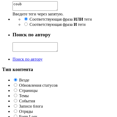
Введите теги через запятую.
Соответствующая фраза
ИЛИ
теги
Соответствующая фраза
И
теги
Поиск по автору
Поиск по автору
Тип контента
Везде
Обновления статусов
Страницы
Темы
События
Записи блога
Отряды
Form Logs