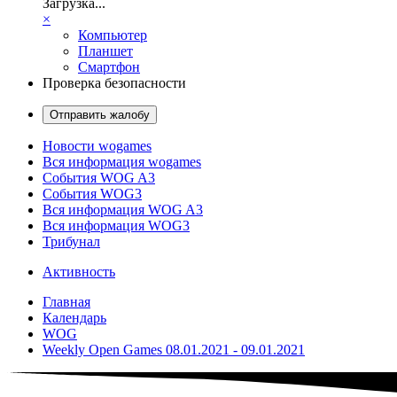
Загрузка...
×
Компьютер
Планшет
Смартфон
Проверка безопасности
Отправить жалобу
Новости wogames
Вся информация wogames
События WOG A3
События WOG3
Вся информация WOG A3
Вся информация WOG3
Трибунал
Активность
Главная
Календарь
WOG
Weekly Open Games 08.01.2021 - 09.01.2021